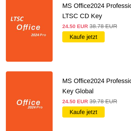
MS Office2024 Professi
LTSC CD Key
38.78
EUR
24.50
EUR
Kaufe jetzt
MS Office2024 Professi
Key Global
39.78
EUR
24.50
EUR
Kaufe jetzt