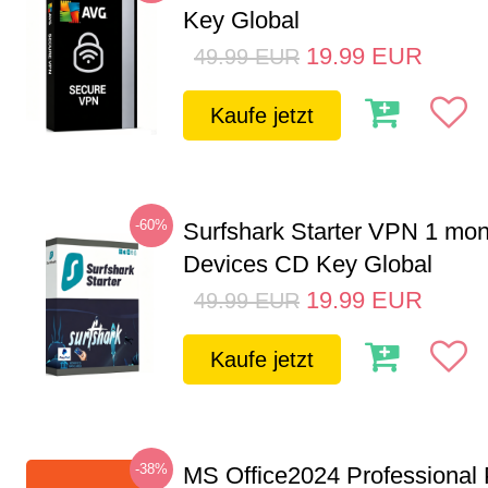
Key Global
19.99
EUR
49.99
EUR
Kaufe jetzt
-60%
Surfshark Starter VPN 1 mon
Devices CD Key Global
19.99
EUR
49.99
EUR
Kaufe jetzt
-38%
MS Office2024 Professional