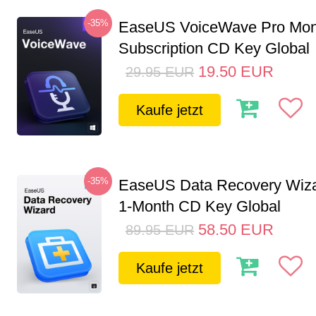
-35%
EaseUS VoiceWave Pro Mon
Subscription CD Key Global
19.50
EUR
29.95
EUR
Kaufe jetzt
-35%
EaseUS Data Recovery Wiza
1-Month CD Key Global
58.50
EUR
89.95
EUR
Kaufe jetzt