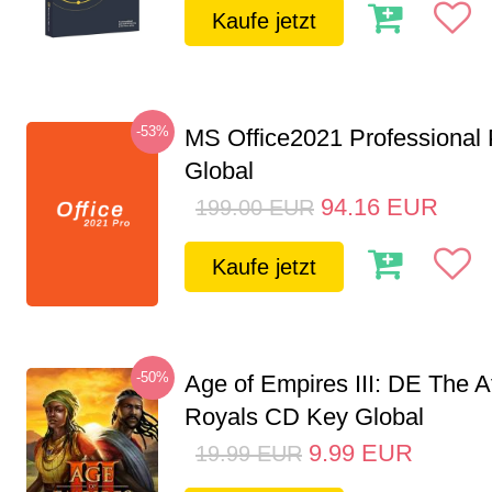
Kaufe jetzt
-53%
MS Office2021 Professional
Global
94.16
EUR
199.00
EUR
Kaufe jetzt
-50%
Age of Empires III: DE The A
Royals CD Key Global
9.99
EUR
19.99
EUR