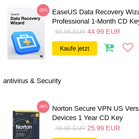
-36%
EaseUS Data Recovery Wiz
Professional 1-Month CD Ke
44.99
EUR
69.95
EUR
Kaufe jetzt
antivirus & Security
-48%
Norton Secure VPN US Vers
Devices 1 Year CD Key
25.99
EUR
49.99
EUR