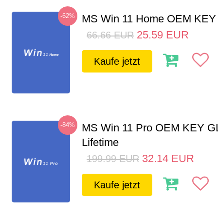
-62%
MS Win 11 Home OEM KE
25.59
EUR
66.66
EUR
Kaufe jetzt
-84%
MS Win 11 Pro OEM KEY G
Lifetime
32.14
EUR
199.99
EUR
Kaufe jetzt