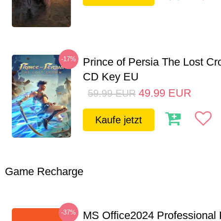
-17%
Prince of Persia The Lost C
CD Key EU
49.99
EUR
59.99
EUR
Kaufe jetzt
Game Recharge
-37%
MS Office2024 Professional