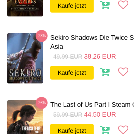
Kaufe jetzt
-23%
Sekiro Shadows Die Twice 
Asia
38.26
EUR
49.99
EUR
Kaufe jetzt
-26%
The Last of Us Part I Stea
44.50
EUR
59.99
EUR
Kaufe jetzt