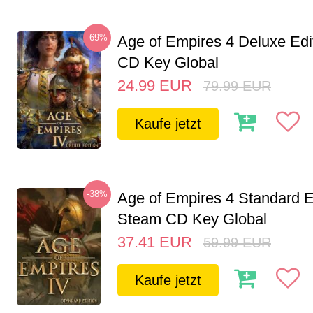
-69%
Age of Empires 4 Deluxe Edi
CD Key Global
24.99
EUR
79.99
EUR
Kaufe jetzt
-38%
Age of Empires 4 Standard E
Steam CD Key Global
37.41
EUR
59.99
EUR
Kaufe jetzt