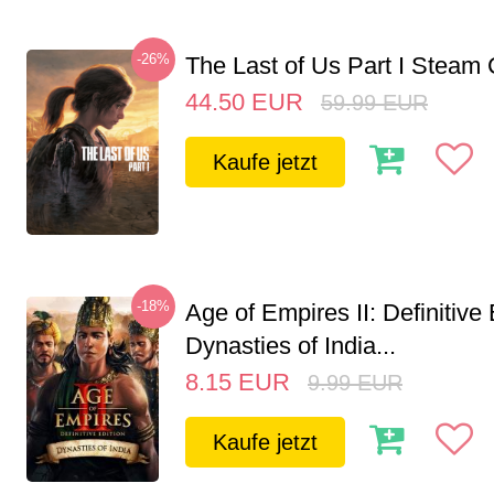
-26%
The Last of Us Part I Stea
44.50
EUR
59.99
EUR
Kaufe jetzt
-18%
Age of Empires II: Definitive 
Dynasties of India...
8.15
EUR
9.99
EUR
Kaufe jetzt