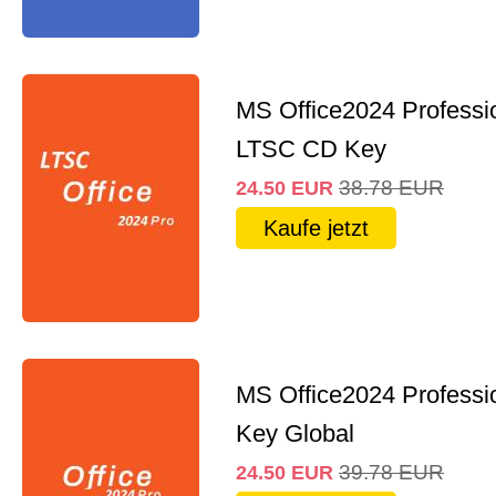
MS Office2024 Professi
LTSC CD Key
38.78
EUR
24.50
EUR
Kaufe jetzt
MS Office2024 Professi
Key Global
39.78
EUR
24.50
EUR