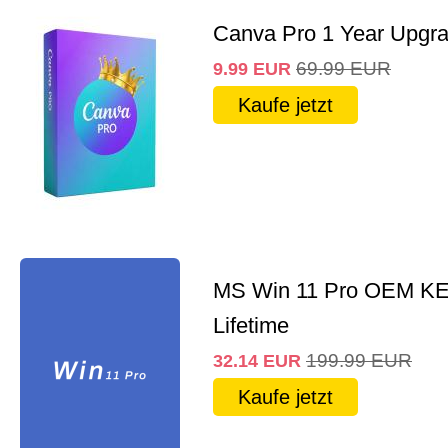
Canva Pro 1 Year Upgr
69.99
EUR
9.99
EUR
Kaufe jetzt
MS Win 11 Pro OEM K
Lifetime
199.99
EUR
32.14
EUR
Kaufe jetzt