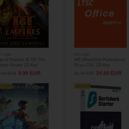
f Lager
Auf Lager
e of Empires III: DE The
MS Office2024 Professional
frican Royals CD Key
PLus LTSC CD Key
lobal
9.99
EUR
24.50
EUR
9.99
EUR
38.78
EUR
17%OFF
-60%OFF