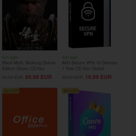
Auf Lager
Auf Lager
Black Myth: Wukong Deluxe
AVG Secure VPN 10 Devices
Edition Steam CD Key
1 Year CD Key Global
Global
69.99
EUR
19.99
EUR
69.99
EUR
49.99
EUR
-38%OFF
-86%OFF