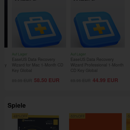
Auf Lager
Auf Lager
EaseUS Data Recovery
EaseUS Data Recovery
 Key
Wizard for Mac 1-Month CD
Wizard Professional 1-Month
Key Global
CD Key Global
R
58.50
EUR
44.99
EUR
89.95
EUR
69.95
EUR
Spiele
-48%OFF
-53%OFF
-