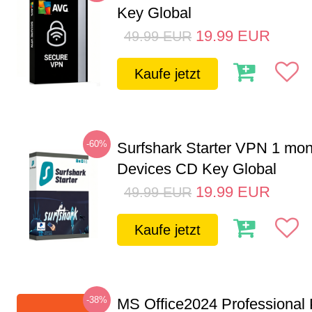
Key Global
19.99
EUR
49.99
EUR
Kaufe jetzt
-60%
Surfshark Starter VPN 1 mon
Devices CD Key Global
19.99
EUR
49.99
EUR
Kaufe jetzt
-38%
MS Office2024 Professional