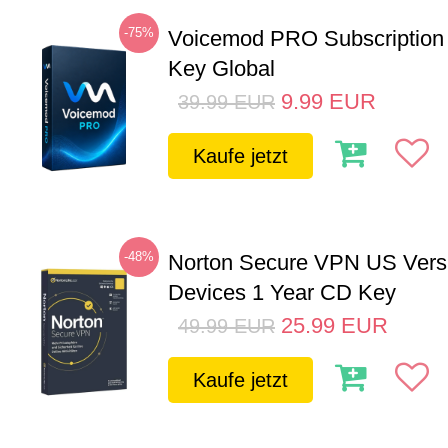
-75%
Voicemod PRO Subscription
Key Global
9.99
EUR
39.99
EUR
Kaufe jetzt
-48%
Norton Secure VPN US Vers
Devices 1 Year CD Key
25.99
EUR
49.99
EUR
Kaufe jetzt