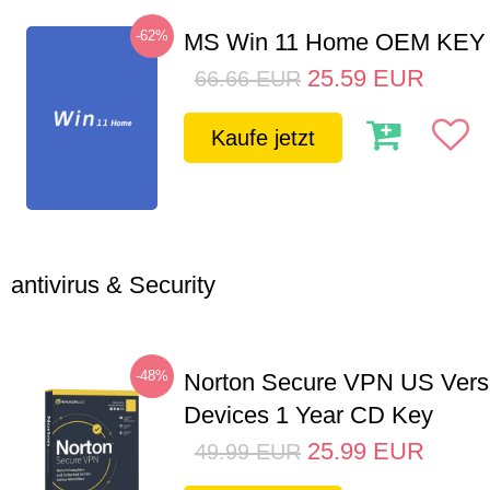
-62%
MS Win 11 Home OEM KE
25.59
EUR
66.66
EUR
Kaufe jetzt
antivirus & Security
-48%
Norton Secure VPN US Vers
Devices 1 Year CD Key
25.99
EUR
49.99
EUR