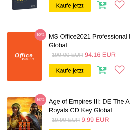
Kaufe jetzt
-53%
MS Office2021 Professional
Global
94.16
EUR
199.00
EUR
Kaufe jetzt
-50%
Age of Empires III: DE The A
Royals CD Key Global
9.99
EUR
19.99
EUR