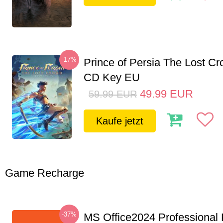
-17%
Prince of Persia The Lost C
CD Key EU
49.99
EUR
59.99
EUR
Kaufe jetzt
Game Recharge
-37%
MS Office2024 Professional