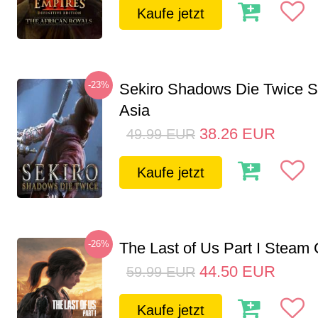
Kaufe jetzt
-23%
Sekiro Shadows Die Twice 
Asia
38.26
EUR
49.99
EUR
Kaufe jetzt
-26%
The Last of Us Part I Stea
44.50
EUR
59.99
EUR
Kaufe jetzt