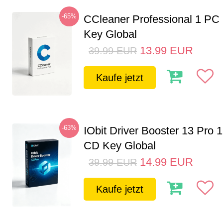
-65%
CCleaner Professional 1 PC
Key Global
13.99
EUR
39.99
EUR
Kaufe jetzt
-63%
IObit Driver Booster 13 Pro 
CD Key Global
14.99
EUR
39.99
EUR
Kaufe jetzt